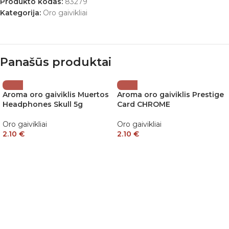
Produkto kodas:
83279
Kategorija:
Oro gaivikliai
Panašūs produktai
Aroma oro gaiviklis Muertos
Aroma oro gaiviklis Prestige
Headphones Skull 5g
Card CHROME
Oro gaivikliai
Oro gaivikliai
2.10
€
2.10
€