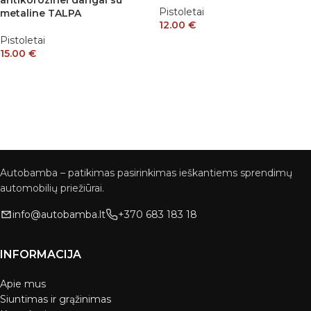
antikorozinei dangai su
Pistoletai
metaline TALPA
12.00
€
Pistoletai
15.00
€
Autobamba – patikimas pasirinkimas ieškantiems sprendimų
automobilių priežiūrai.
info@autobamba.lt
+370 683 183 18
INFORMACIJA
Apie mus
Siuntimas ir grąžinimas