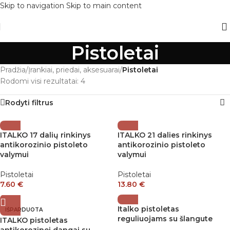
Skip to navigation
Skip to main content
Pistoletai
Pradžia
/
Įrankiai, priedai, aksesuarai
/
Pistoletai
Rodomi visi rezultatai: 4
Rodyti filtrus
ITALKO 17 dalių rinkinys
ITALKO 21 dalies rinkinys
antikorozinio pistoleto
antikorozinio pistoleto
valymui
valymui
Pistoletai
Pistoletai
7.60
€
13.80
€
Italko pistoletas
IŠPARDUOTA
reguliuojams su šlangute
ITALKO pistoletas