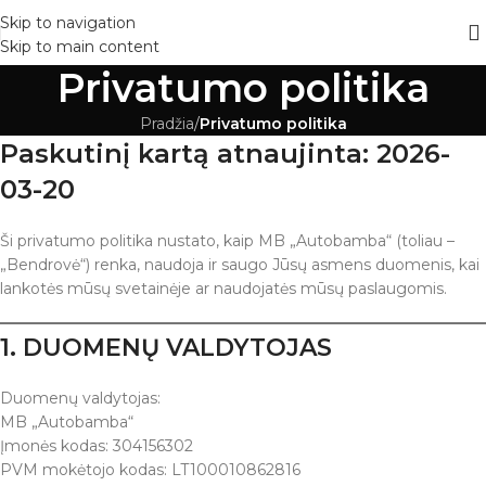
Skip to navigation
Skip to main content
Privatumo politika
Pradžia
/
Privatumo politika
Paskutinį kartą atnaujinta: 2026-
03-20
Ši privatumo politika nustato, kaip MB „Autobamba“ (toliau –
„Bendrovė“) renka, naudoja ir saugo Jūsų asmens duomenis, kai
lankotės mūsų svetainėje ar naudojatės mūsų paslaugomis.
1. DUOMENŲ VALDYTOJAS
Duomenų valdytojas:
MB „Autobamba“
Įmonės kodas: 304156302
PVM mokėtojo kodas: LT100010862816