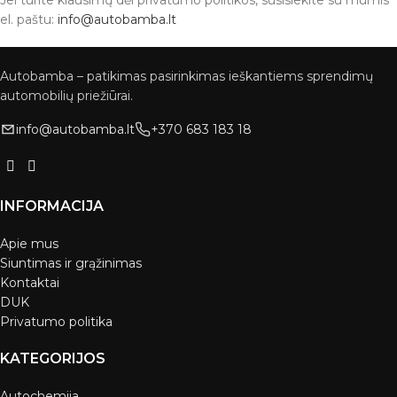
Jei turite klausimų dėl privatumo politikos, susisiekite su mumis
el. paštu:
info@autobamba.lt
Autobamba – patikimas pasirinkimas ieškantiems sprendimų
automobilių priežiūrai.
info@autobamba.lt
+370 683 183 18
INFORMACIJA
Apie mus
Siuntimas ir grąžinimas
Kontaktai
DUK
Privatumo politika
KATEGORIJOS
Autochemija