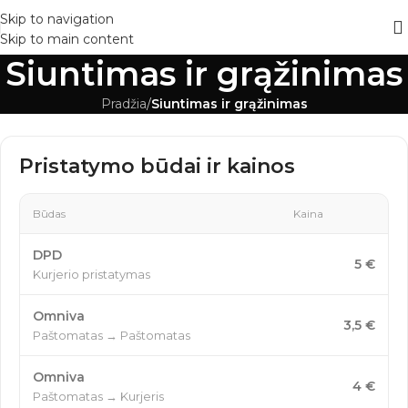
Skip to navigation
Skip to main content
Siuntimas ir grąžinimas
Pradžia
/
Siuntimas ir grąžinimas
Pristatymo būdai ir kainos
Būdas
Kaina
DPD
5 €
Kurjerio pristatymas
Omniva
3,5 €
Paštomatas → Paštomatas
Omniva
4 €
Paštomatas → Kurjeris