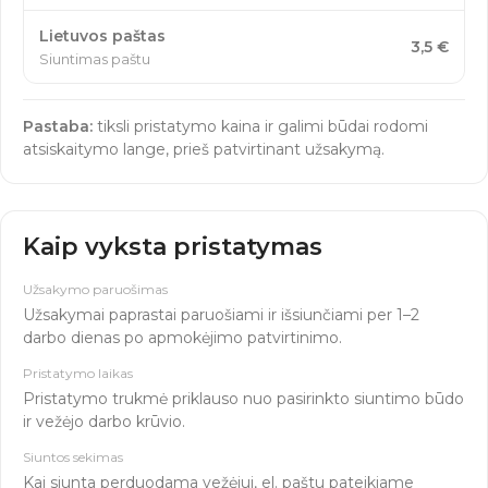
Lietuvos paštas
3,5 €
Siuntimas paštu
Pastaba:
tiksli pristatymo kaina ir galimi būdai rodomi
atsiskaitymo lange, prieš patvirtinant užsakymą.
Kaip vyksta pristatymas
Užsakymo paruošimas
Užsakymai paprastai paruošiami ir išsiunčiami per 1–2
darbo dienas po apmokėjimo patvirtinimo.
Pristatymo laikas
Pristatymo trukmė priklauso nuo pasirinkto siuntimo būdo
ir vežėjo darbo krūvio.
Siuntos sekimas
Kai siunta perduodama vežėjui, el. paštu pateikiame