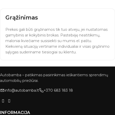
Grąžinimas
Prekės gali būti grąžinamos tik tuo atveju, jei nustatomas
gamybinis ar kokybinis brokas. Pastebėję neatitikimų,
maloniai kviečiame susisiekti su mumis el. paštu.
Kiekvieną situaciją vertiname individualiai ir visas grąžinimo
sąlygas suderiname tiesiogiai su klientu.
Autobamba – patikimas pasirinkimas ieškantiems sprendimų
automobilių priežiūrai.
info@autobamba.lt
+370 683 183 18
INFORMACIJA