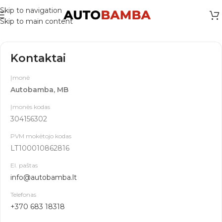
Skip to navigation
Skip to main content
Kontaktai
Įmonė
Autobamba, MB
Įmonės kodas
304156302
PVM mokėtojo kodas
LT100010862816
El. paštas
info@autobamba.lt
Telefonas
+370 683 18318