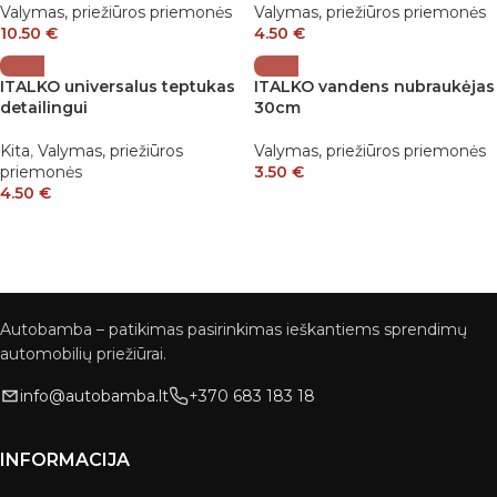
Valymas, priežiūros priemonės
Valymas, priežiūros priemonės
10.50
€
4.50
€
ITALKO universalus teptukas
ITALKO vandens nubraukėjas
detailingui
30cm
Kita
,
Valymas, priežiūros
Valymas, priežiūros priemonės
priemonės
3.50
€
4.50
€
Autobamba – patikimas pasirinkimas ieškantiems sprendimų
automobilių priežiūrai.
info@autobamba.lt
+370 683 183 18
INFORMACIJA