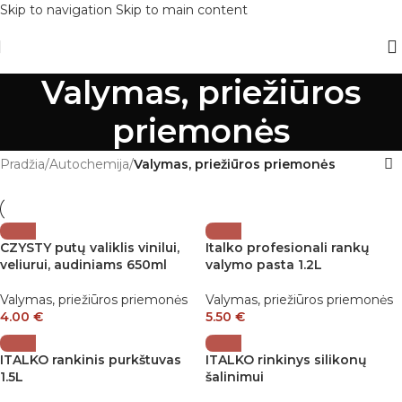
Skip to navigation
Skip to main content
Valymas, priežiūros
priemonės
Pradžia
/
Autochemija
/
Valymas, priežiūros priemonės
CZYSTY putų valiklis vinilui,
Italko profesionali rankų
veliurui, audiniams 650ml
valymo pasta 1.2L
Valymas, priežiūros priemonės
Valymas, priežiūros priemonės
4.00
€
5.50
€
ITALKO rankinis purkštuvas
ITALKO rinkinys silikonų
1.5L
šalinimui