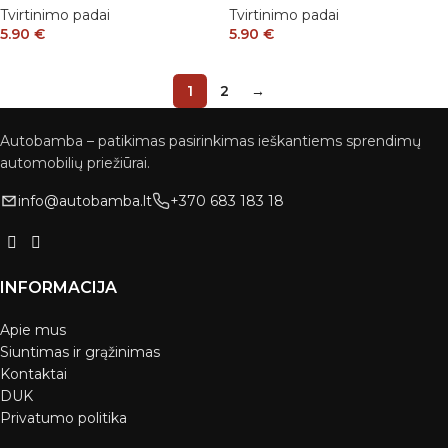
Tvirtinimo padai
Tvirtinimo padai
5.90
€
5.90
€
1
2
→
Autobamba – patikimas pasirinkimas ieškantiems sprendimų
automobilių priežiūrai.
info@autobamba.lt
+370 683 183 18
INFORMACIJA
Apie mus
Siuntimas ir grąžinimas
Kontaktai
DUK
Privatumo politika