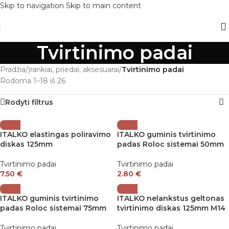
Skip to navigation
Skip to main content
Tvirtinimo padai
Pradžia
/
Įrankiai, priedai, aksesuarai
/
Tvirtinimo padai
Rodoma 1–18 iš 26
Rodyti filtrus
ITALKO elastingas poliravimo
ITALKO guminis tvirtinimo
diskas 125mm
padas Roloc sistemai 50mm
Tvirtinimo padai
Tvirtinimo padai
7.50
€
2.80
€
ITALKO guminis tvirtinimo
ITALKO nelankstus geltonas
padas Roloc sistemai 75mm
tvirtinimo diskas 125mm M14
Tvirtinimo padai
Tvirtinimo padai