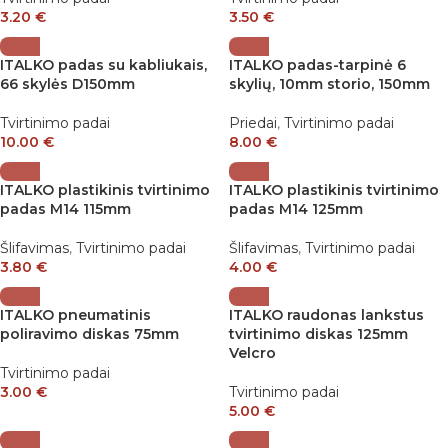
3.20
€
3.50
€
ITALKO padas su kabliukais,
ITALKO padas-tarpinė 6
66 skylės D150mm
skylių, 10mm storio, 150mm
Tvirtinimo padai
Priedai
,
Tvirtinimo padai
10.00
€
8.00
€
ITALKO plastikinis tvirtinimo
ITALKO plastikinis tvirtinimo
padas M14 115mm
padas M14 125mm
Šlifavimas
,
Tvirtinimo padai
Šlifavimas
,
Tvirtinimo padai
3.80
€
4.00
€
ITALKO pneumatinis
ITALKO raudonas lankstus
poliravimo diskas 75mm
tvirtinimo diskas 125mm
Velcro
Tvirtinimo padai
3.00
€
Tvirtinimo padai
5.00
€