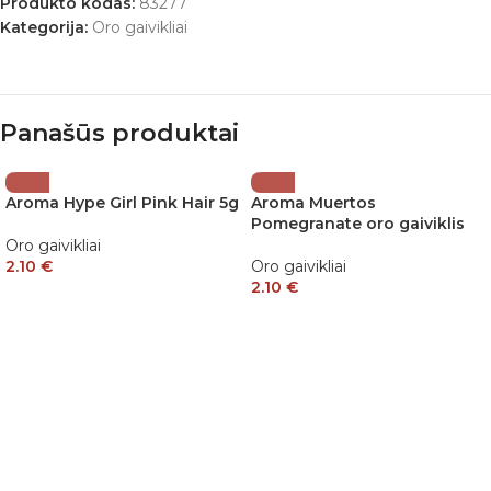
Produkto kodas:
83277
Kategorija:
Oro gaivikliai
Panašūs produktai
Aroma Hype Girl Pink Hair 5g
Aroma Muertos
Pomegranate oro gaiviklis
Oro gaivikliai
2.10
€
Oro gaivikliai
2.10
€