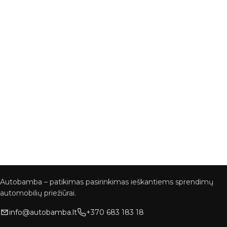
Autobamba – patikimas pasirinkimas ieškantiems sprendimų
automobilių priežiūrai.
info@autobamba.lt
+370 683 183 18