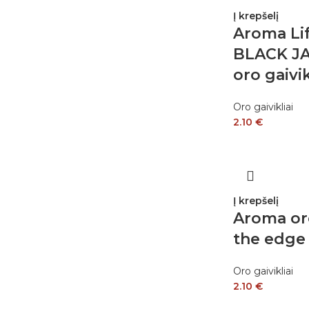
Į krepšelį
Aroma Li
BLACK J
oro gaivik
Oro gaivikliai
2.10
€
Į krepšelį
Aroma oro
the edge
Oro gaivikliai
2.10
€