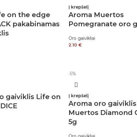
Į krepšelį
fe on the edge
Aroma Muertos
ACK pakabinamas
Pomegranate oro ga
lis
Oro gaivikliai
2.10
€
-5%
 gaiviklis Life on
Į krepšelį
Aroma oro gaiviklis
 DICE
Muertos Diamond G
5g
Oro gaivikliai