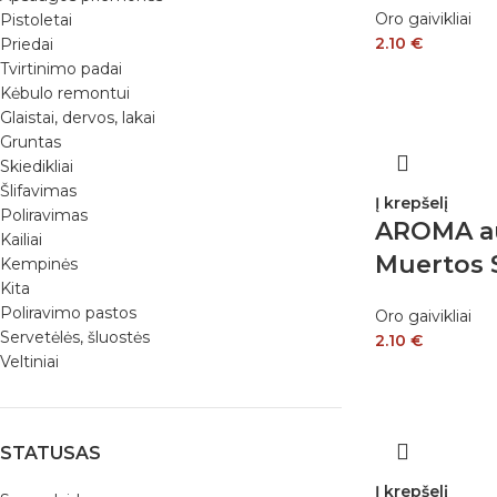
Oro gaivikliai
Pistoletai
2.10
€
Priedai
Tvirtinimo padai
Kėbulo remontui
Glaistai, dervos, lakai
Gruntas
Skiedikliai
Šlifavimas
Į krepšelį
Poliravimas
AROMA aut
Kailiai
Muertos S
Kempinės
Kita
Poliravimo pastos
Oro gaivikliai
Servetėlės, šluostės
2.10
€
Veltiniai
STATUSAS
Į krepšelį