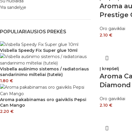
Su nuolaida
Aroma aut
Yra sandelyje
Prestige
Oro gaivikliai
POPULIARIAUSIOS PREKĖS
2.10
€
Visbella Speedy Fix Super glue 10ml
Į krepšelį
Visbella aušinimo sistemos / radiatoriaus
sandarinimo milteliai (tutelė)
Aroma Ca
1.80
€
Diamond 
Oro gaivikliai
Aroma pakabinamas oro gaiviklis Pepsi
2.10
€
Can Mango
2.20
€