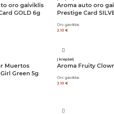
o oro gaiviklis
Aroma auto oro gaiv
 Card GOLD 6g
Prestige Card SILV
Oro gaivikliai
2.10
€
Į krepšelį
r Muertos
Aroma Fruity Clow
Girl Green 5g
Oro gaivikliai
2.10
€