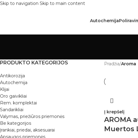
Skip to navigation
Skip to main content
Autochemija
Poliravi
PRODUKTO KATEGORIJOS
Pradžia
/
Aroma
Antikorozija
Autochemija
Klijai
Oro gaivikliai
Rem. komplektai
Sandarikliai
Į krepšelį
Valymas, priežiūros priemonės
AROMA aut
Be kategorijos
Muertos L
Įrankiai, priedai, aksesuarai
Apsaugos priemonės