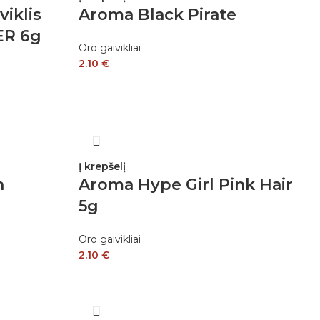
iklis
Aroma Black Pirate
ER 6g
Oro gaivikliai
2.10
€
Į krepšelį
n
Aroma Hype Girl Pink Hair
5g
Oro gaivikliai
2.10
€