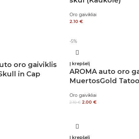
skul (Kaukolė)
Oro gaivikliai
2.10
€
-5%
o oro gaiviklis
Į krepšelį
AROMA auto oro gai
kull in Cap
MuertosGold Tato
Oro gaivikliai
2.00
€
2.10
€
Į krepšelį