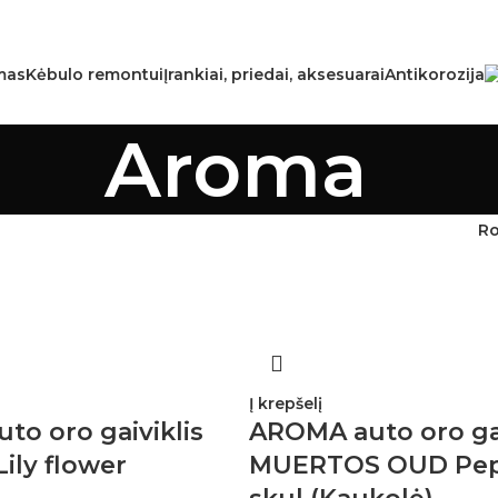
mas
Kėbulo remontui
Įrankiai, priedai, aksesuarai
Antikorozija
Aroma
R
Į krepšelį
o oro gaiviklis
AROMA auto oro gai
ily flower
MUERTOS OUD Pe