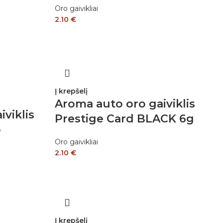
Oro gaivikliai
2.10
€
Į krepšelį
Aroma auto oro gaiviklis
viklis
Prestige Card BLACK 6g
o
Oro gaivikliai
2.10
€
Į krepšelį