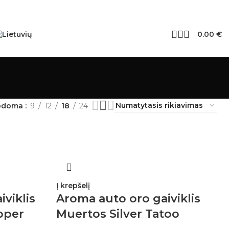
0.00
€
odoma
9
12
18
24
Į krepšelį
viklis
Aroma auto oro gaiviklis
pper
Muertos Silver Tatoo