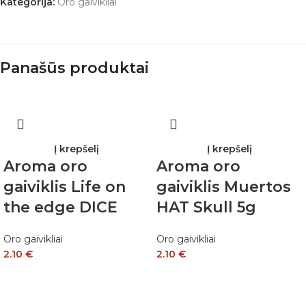
Kategorija:
Oro gaivikliai
Panašūs produktai
Į krepšelį
Į krepšelį
Aroma oro
Aroma oro
gaiviklis Life on
gaiviklis Muertos
the edge DICE
HAT Skull 5g
Oro gaivikliai
Oro gaivikliai
2.10
€
2.10
€