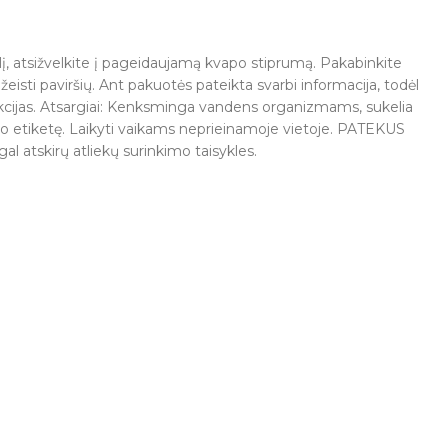
iklį, atsižvelkite į pageidaujamą kvapo stiprumą. Pakabinkite
žeisti paviršių. Ant pakuotės pateikta svarbi informacija, todėl
kcijas. Atsargiai: Kenksminga vandens organizmams, sukelia
 ar jo etiketę. Laikyti vaikams neprieinamoje vietoje. PATEKUS
gal atskirų atliekų surinkimo taisykles.