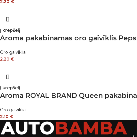
2.20
€
Į krepšelį
Aroma pakabinamas oro gaiviklis Pepsi
Oro gaivikliai
2.20
€
Į krepšelį
Aroma ROYAL BRAND Queen pakabinama
Oro gaivikliai
2.10
€