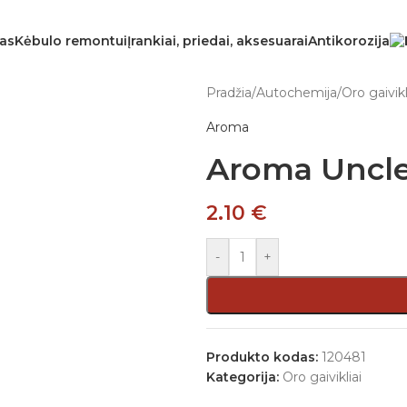
mas
Kėbulo remontui
Įrankiai, priedai, aksesuarai
Antikorozija
Pradžia
/
Autochemija
/
Oro gaivikl
Aroma
Aroma Uncl
2.10
€
-
+
Produkto kodas:
120481
Kategorija:
Oro gaivikliai