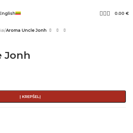
0.00
€
iai
/
Aroma Uncle Jonh
e Jonh
Į KREPŠELĮ