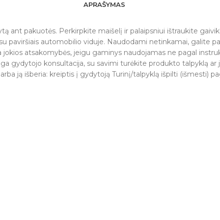
APRAŠYMAS
tą ant pakuotės. Perkirpkite maišelį ir palaipsniui ištraukite gaiv
o su paviršiais automobilio viduje. Naudodami netinkamai, galite pa
a jokios atsakomybės, jeigu gaminys naudojamas ne pagal instru
kalinga gydytojo konsultacija, su savimi turėkite produkto talpyklą
ją išberia: kreiptis į gydytoją Turinį/talpyklą išpilti (išmesti) pa