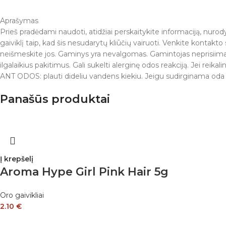
Aprašymas
Prieš pradėdami naudoti, atidžiai perskaitykite informaciją, nurody
gaiviklį taip, kad šis nesudarytų kliūčių vairuoti. Venkite kontakt
neišmeskite jos. Gaminys yra nevalgomas. Gamintojas neprisiim
ilgalaikius pakitimus. Gali sukelti alerginę odos reakciją. Jei rei
ANT ODOS: plauti dideliu vandens kiekiu. Jeigu sudirginama oda arba 
Panašūs produktai
Į krepšelį
Aroma Hype Girl Pink Hair 5g
Oro gaivikliai
2.10
€