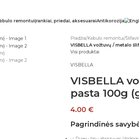
ėbulo remontui
Įrankiai, priedai, aksesuarai
Antikorozija
Pradžia
/
Kėbulo remontui
/
Šlifav
VISBELLA vožtuvų / metalo šlif
Visi produktai
VISBELLA
VISBELLA vož
pasta 100g (g
4.00
€
Pagrindinės savybė
✅ Dviejų tipų abrazyvas (dažniaus