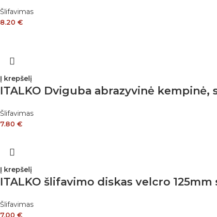
Šlifavimas
8.20
€
Į krepšelį
ITALKO Dviguba abrazyvinė kempinė, sk
Šlifavimas
7.80
€
Į krepšelį
ITALKO šlifavimo diskas velcro 125mm 
Šlifavimas
7.00
€