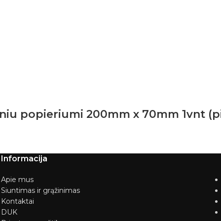
riniu popieriumi 200mm x 70mm 1vnt (p
Informacija
Apie mus
Siuntimas ir grąžinimas
Kontaktai
DUK