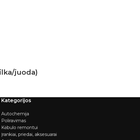
ilka/juoda)
Kategorijos
Autochemija
Poliravimas
Kėbulo remontui
Įrankiai, priedai, aksesuarai