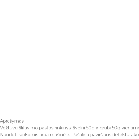
Aprašymas
Vožtuvų šlifavimo pastos rinkinys: švelni 50g ir grubi 50g viename
Naudoti rankomis arba mašinėle. Pašalina paviršiaus defektus: k