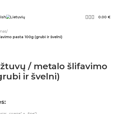
0.00
€
imas
/
avimo pasta 100g (grubi ir švelni)
tuvų / metalo šlifavimo
rubi ir švelni)
s:
iai „coarse“ + „fine“)