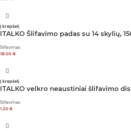
Į krepšelį
ITALKO Šlifavimo padas su 14 skylių, 
Šlifavimas
18.00
€
Į krepšelį
ITALKO velkro neaustiniai šlifavimo di
Šlifavimas
1.20
€