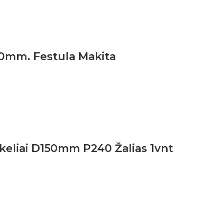
150mm. Festula Makita
skeliai D150mm P240 Žalias 1vnt