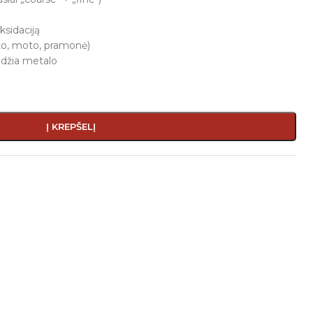
ksidaciją
uto, moto, pramonė)
idžia metalo
Į KREPŠELĮ