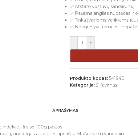
✅ Atstato vožtuvų sandarumą
✅ Pašalina anglies nuosėdas ir o
✅ Tinka įvairiems varikliams (a
✅ Neagresyvi formulė – nepaže
-
+
Produkto kodas:
541940
Kategorija:
Šlifavimas
APRAŠYMAS
 indelyje. Iš viso 100g pastos.
oroziją, nuodegas ar anglies apnašas. Maišoma su vandeniu.