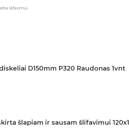
ba šlifavimui.
 diskeliai D150mm P320 Raudonas 1vnt
irta šlapiam ir sausam šlifavimui 120x