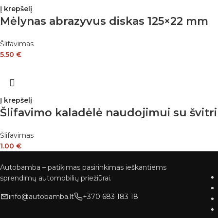
Į krepšelį
Mėlynas abrazyvus diskas 125×22 mm
Šlifavimas
5.50
€
Į krepšelį
Šlifavimo kaladėlė naudojimui su švit
Šlifavimas
1.00
€
Autobamba – patikimas pasirinkimas ieškantiems
sprendimų automobilių priežiūrai.
info@autobamba.lt
+370 683 183 18