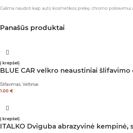
Galima naudoti kaip auto kosmetikos prekę: chromo poliravimui ar
Panašūs produktai
Į krepšelį
BLUE CAR velkro neaustiniai šlifavimo
Šlifavimas
,
Veltiniai
1.00
€
Į krepšelį
ITALKO Dviguba abrazyvinė kempinė, sk