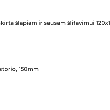
irta šlapiam ir sausam šlifavimui 120x
 storio, 150mm