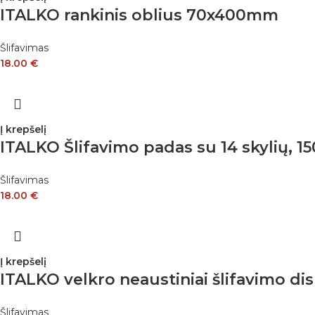
ITALKO rankinis oblius 70x400mm
Šlifavimas
18.00
€
Į krepšelį
ITALKO Šlifavimo padas su 14 skylių, 
Šlifavimas
18.00
€
Į krepšelį
ITALKO velkro neaustiniai šlifavimo d
Šlifavimas