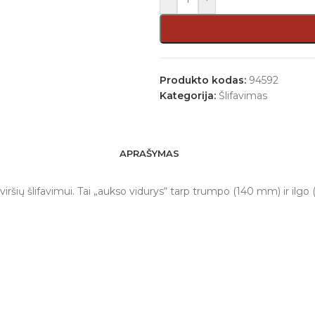
Produkto kodas:
94592
Kategorija:
Šlifavimas
APRAŠYMAS
aviršių šlifavimui. Tai „aukso vidurys“ tarp trumpo (140 mm) ir il