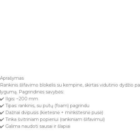
Aprašymas
Rankinis šlifavimo blokelis su kempine, skirtas vidutinio dydžio p
lygumą. Pagrindinės savybės:
✔️ Ilgis: ~200 mm
✔️ Tipas: rankinis, su putų (foam) pagrindu
✔️ Dažnai dvipusis (kietesnė + minkštesnė pusė)
✔️ Tinka švitriniam popieriui (rankiniam šlifavimui)
✔️ Galima naudoti sausai ir šlapiai