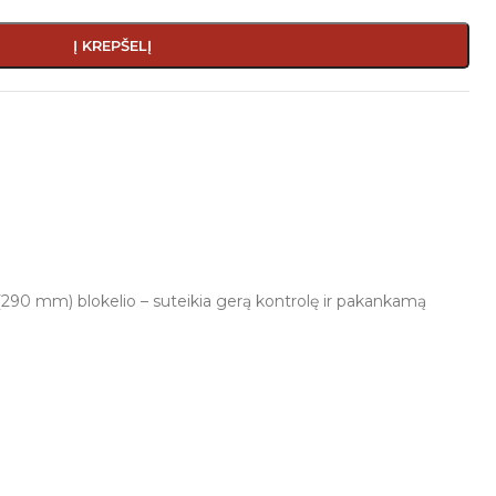
Į KREPŠELĮ
go (290 mm) blokelio – suteikia gerą kontrolę ir pakankamą