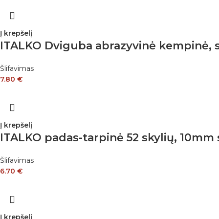
Į krepšelį
ITALKO Dviguba abrazyvinė kempinė, sk
Šlifavimas
7.80
€
Į krepšelį
ITALKO padas-tarpinė 52 skylių, 10mm
Šlifavimas
6.70
€
Į krepšelį