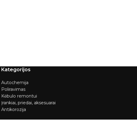
Kategorijos
Autochemija
Poliravimas
Kėbulo remontui
Įrankiai, priedai, aksesuarai
Antikorozija