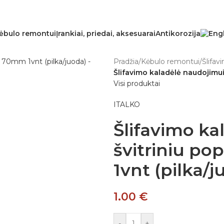
ėbulo remontui
Įrankiai, priedai, aksesuarai
Antikorozija
Pradžia
/
Kėbulo remontui
/
Šlifav
Šlifavimo kaladėlė naudojimui
Visi produktai
ITALKO
Šlifavimo ka
švitriniu p
1vnt (pilka/j
1.00
€
-
+