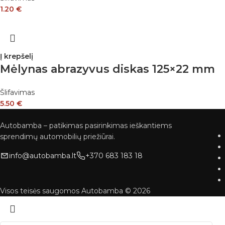
1.20
€
Į krepšelį
Mėlynas abrazyvus diskas 125×22 mm
Šlifavimas
5.50
€
Autobamba – patikimas pasirinkimas ieškantiems
sprendimų automobilių priežiūrai.
info@autobamba.lt
+370 683 183 18
Visos teisės saugomos Autobamba © 2026