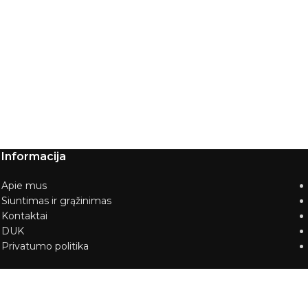
Informacija
Apie mus
Siuntimas ir grąžinimas
Kontaktai
DUK
Privatumo politika