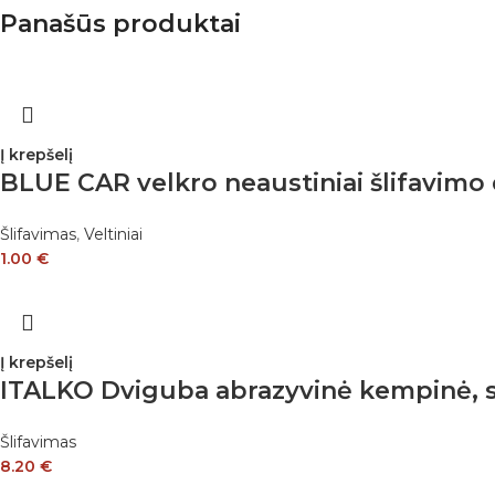
Panašūs produktai
Į krepšelį
BLUE CAR velkro neaustiniai šlifavimo 
Šlifavimas
,
Veltiniai
1.00
€
Į krepšelį
ITALKO Dviguba abrazyvinė kempinė, sk
Šlifavimas
8.20
€