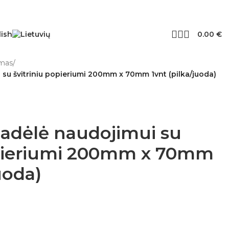
0.00
€
imas
/
 su švitriniu popieriumi 200mm x 70mm 1vnt (pilka/juoda)
ladėlė naudojimui su
opieriumi 200mm x 70mm
uoda)