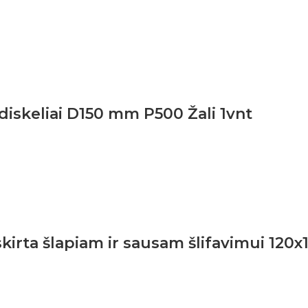
diskeliai D150 mm P500 Žali 1vnt
irta šlapiam ir sausam šlifavimui 120x