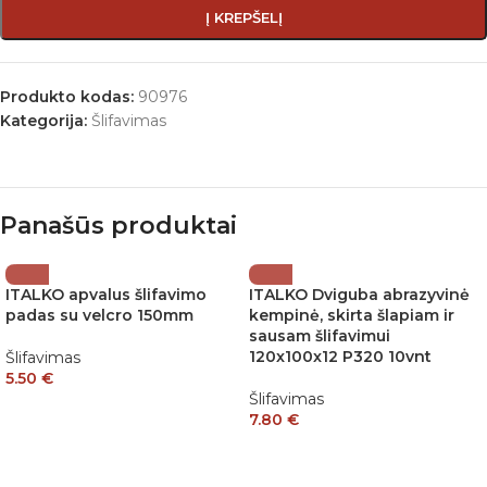
Į KREPŠELĮ
Produkto kodas:
90976
Kategorija:
Šlifavimas
Panašūs produktai
ITALKO apvalus šlifavimo
ITALKO Dviguba abrazyvinė
padas su velcro 150mm
kempinė, skirta šlapiam ir
sausam šlifavimui
120x100x12 P320 10vnt
Šlifavimas
5.50
€
Šlifavimas
7.80
€