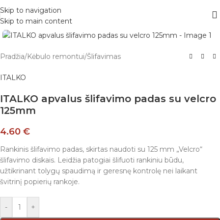
Skip to navigation
Skip to main content
Pradžia
/
Kėbulo remontui
/
Šlifavimas
ITALKO
ITALKO apvalus šlifavimo padas su velcro
125mm
4.60
€
Rankinis šlifavimo padas, skirtas naudoti su 125 mm „Velcro“
šlifavimo diskais. Leidžia patogiai šlifuoti rankiniu būdu,
užtikrinant tolygų spaudimą ir geresnę kontrolę nei laikant
švitrinį popierių rankoje.
-
+