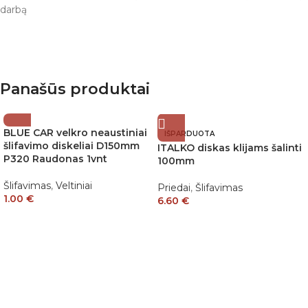
darbą
Panašūs produktai
BLUE CAR velkro neaustiniai
IŠPARDUOTA
šlifavimo diskeliai D150mm
ITALKO diskas klijams šalinti
P320 Raudonas 1vnt
100mm
Šlifavimas
,
Veltiniai
Priedai
,
Šlifavimas
1.00
€
6.60
€