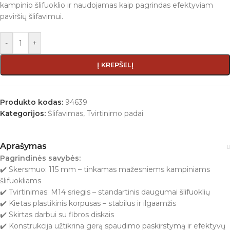
kampinio šlifuoklio ir naudojamas kaip pagrindas efektyviam
paviršių šlifavimui.
-
+
Į KREPŠELĮ
Produkto kodas:
94639
Kategorijos:
Šlifavimas
,
Tvirtinimo padai
Aprašymas
Pagrindinės savybės:
✔️ Skersmuo: 115 mm – tinkamas mažesniems kampiniams
šlifuokliams
✔️ Tvirtinimas: M14 sriegis – standartinis daugumai šlifuoklių
✔️ Kietas plastikinis korpusas – stabilus ir ilgaamžis
✔️ Skirtas darbui su fibros diskais
✔️ Konstrukcija užtikrina gerą spaudimo paskirstymą ir efektyvų