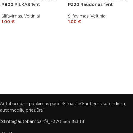
P800 PILKAS 1vnt
P320 Raudonas 1vnt
Šlifavimas
,
Veltiniai
Šlifavimas
,
Veltiniai
1.00
€
1.00
€
Autobamba – patikimas pasirinkimas ieškantiems sprendimų
automobilių priežiūrai.
info@autobamba.lt
+370 683 183 18