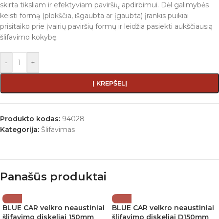
skirta tiksliam ir efektyviam paviršių apdirbimui. Dėl galimybės
keisti formą (plokščia, išgaubta ar įgaubta) įrankis puikiai
prisitaiko prie įvairių paviršių formų ir leidžia pasiekti aukščiausią
šlifavimo kokybę.
-
+
Į KREPŠELĮ
Produkto kodas:
94028
Kategorija:
Šlifavimas
Panašūs produktai
BLUE CAR velkro neaustiniai
BLUE CAR velkro neaustiniai
šlifavimo diskeliai 150mm
šlifavimo diskeliai D150mm