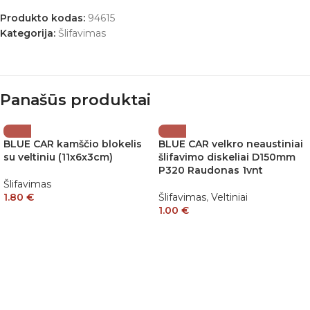
Produkto kodas:
94615
Kategorija:
Šlifavimas
Panašūs produktai
BLUE CAR kamščio blokelis
BLUE CAR velkro neaustiniai
su veltiniu (11x6x3cm)
šlifavimo diskeliai D150mm
P320 Raudonas 1vnt
Šlifavimas
1.80
€
Šlifavimas
,
Veltiniai
1.00
€