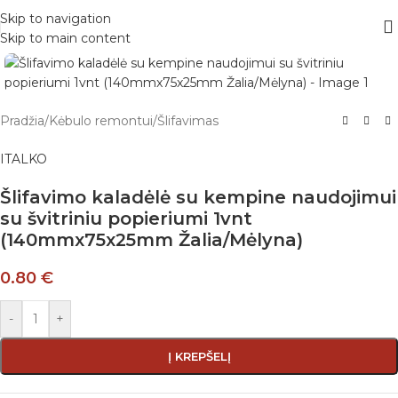
Skip to navigation
Skip to main content
Pradžia
/
Kėbulo remontui
/
Šlifavimas
ITALKO
Šlifavimo kaladėlė su kempine naudojimui
su švitriniu popieriumi 1vnt
(140mmx75x25mm Žalia/Mėlyna)
0.80
€
-
+
Į KREPŠELĮ