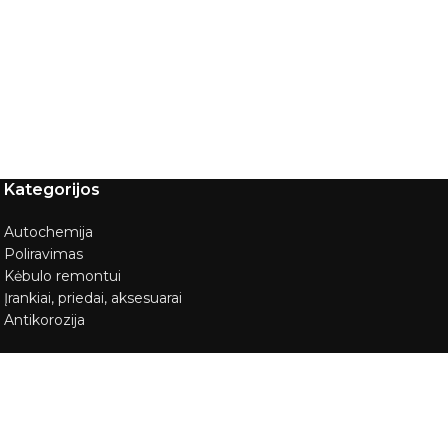
Kategorijos
Autochemija
Poliravimas
Kėbulo remontui
Įrankiai, priedai, aksesuarai
Antikorozija