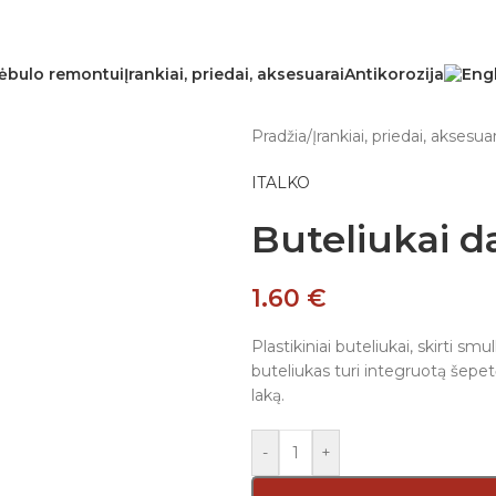
ėbulo remontui
Įrankiai, priedai, aksesuarai
Antikorozija
Pradžia
/
Įrankiai, priedai, aksesuar
ITALKO
Buteliukai 
1.60
€
Plastikiniai buteliukai, skirti 
buteliukas turi integruotą šepetėl
laką.
-
+