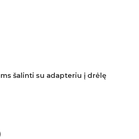
s šalinti su adapteriu į drėlę
)