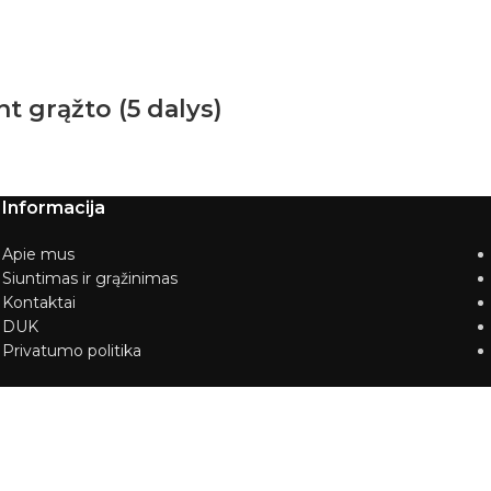
t grąžto (5 dalys)
Informacija
Apie mus
Siuntimas ir grąžinimas
Kontaktai
DUK
Privatumo politika