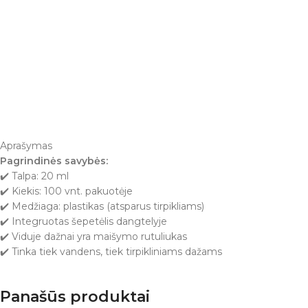
Aprašymas
Pagrindinės savybės:
✔️ Talpa: 20 ml
✔️ Kiekis: 100 vnt. pakuotėje
✔️ Medžiaga: plastikas (atsparus tirpikliams)
✔️ Integruotas šepetėlis dangtelyje
✔️ Viduje dažnai yra maišymo rutuliukas
✔️ Tinka tiek vandens, tiek tirpikliniams dažams
Panašūs produktai