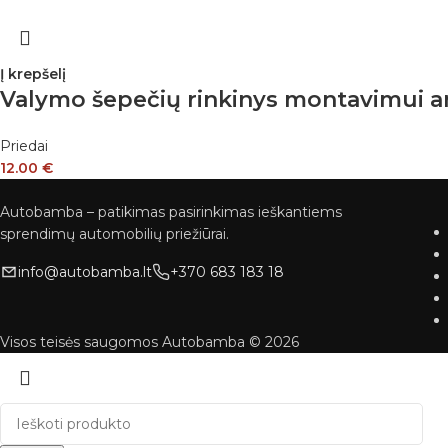
Į krepšelį
Valymo šepečių rinkinys montavimui an
Priedai
12.00
€
Autobamba – patikimas pasirinkimas ieškantiems
sprendimų automobilių priežiūrai.
info@autobamba.lt
+370 683 183 18
Visos teisės saugomos Autobamba © 2026