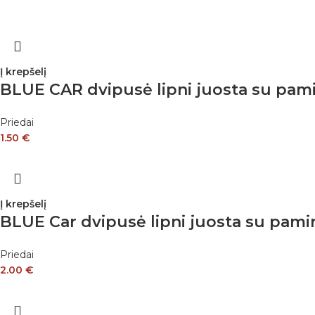
Į krepšelį
BLUE CAR dvipusė lipni juosta su pa
Priedai
1.50
€
Į krepšelį
BLUE Car dvipusė lipni juosta su pa
Priedai
2.00
€