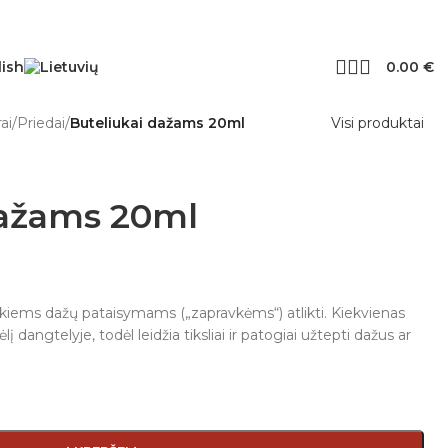
0.00
€
ai
/
Priedai
/
Buteliukai dažams 20ml
Visi produktai
dažams 20ml
smulkiems dažų pataisymams („zapravkėms“) atlikti. Kiekvienas
į dangtelyje, todėl leidžia tiksliai ir patogiai užtepti dažus ar