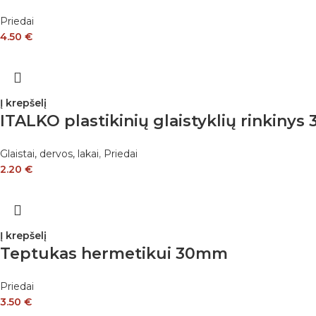
Priedai
4.50
€
Į krepšelį
ITALKO plastikinių glaistyklių rinkinys 
Glaistai, dervos, lakai
,
Priedai
2.20
€
Į krepšelį
Teptukas hermetikui 30mm
Priedai
3.50
€