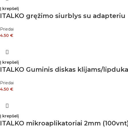
Į krepšelį
ITALKO gręžimo siurblys su adapteriu
Priedai
4.50
€
Į krepšelį
ITALKO Guminis diskas klijams/lipdukam
Priedai
4.50
€
Į krepšelį
ITALKO mikroaplikatoriai 2mm (100vnt