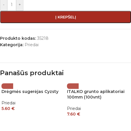
-
+
Į KREPŠELĮ
Produkto kodas:
35218
Kategorija:
Priedai
Panašūs produktai
Drėgmės sugerėjas Cyzsty
ITALKO grunto aplikatoriai
100mm (100vnt)
Priedai
5.60
€
Priedai
7.60
€