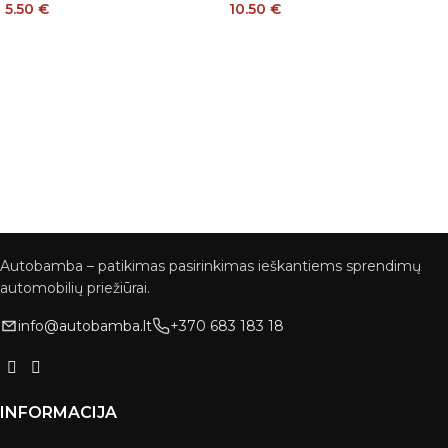
5.50
€
10.50
€
Autobamba – patikimas pasirinkimas ieškantiems sprendimų
automobilių priežiūrai.
info@autobamba.lt
+370 683 183 18
INFORMACIJA