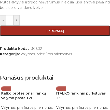
Putos aktyviai ištirpdo nešvarumus ir leidžia juos lengvai pašalinti
be didelio vandens kiekio.
-
+
Į KREPŠELĮ
Produkto kodas:
30602
Kategorija:
Valymas, priežiūros priemonės
Panašūs produktai
Italko profesionali rankų
ITALKO rankinis purkštuvas
valymo pasta 1.2L
1.5L
Valymas, priežiūros priemonės
Valymas, priežiūros priemonės