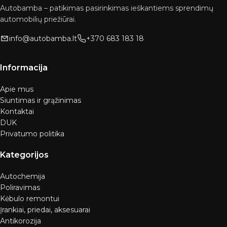
Autobamba – patikimas pasirinkimas ieškantiems sprendimų
automobilių priežiūrai.
info@autobamba.lt
+370 683 183 18
Informacija
Apie mus
Siuntimas ir grąžinimas
Kontaktai
DUK
Privatumo politika
Kategorijos
Autochemija
Poliravimas
Kėbulo remontui
Įrankiai, priedai, aksesuarai
Antikorozija