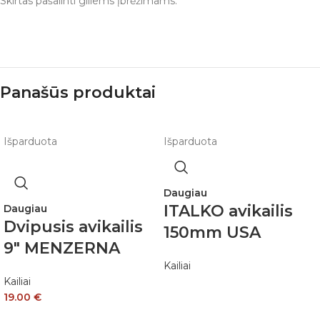
Skirtas pašalinti giliems įbrėžimams.
Panašūs produktai
Išparduota
Išparduota
Daugiau
ITALKO avikailis
Daugiau
Dvipusis avikailis
150mm USA
9″ MENZERNA
Kailiai
Kailiai
19.00
€