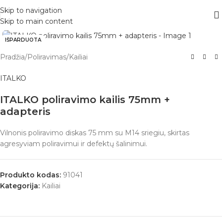
Skip to navigation
Skip to main content
IŠPARDUOTA
Pradžia
/
Poliravimas
/
Kailiai
ITALKO
ITALKO poliravimo kailis 75mm +
adapteris
Vilnonis poliravimo diskas 75 mm su M14 sriegiu, skirtas
agresyviam poliravimui ir defektų šalinimui.
Produkto kodas:
91041
Kategorija:
Kailiai