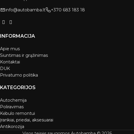
info@autobamba.lt
+370 683 183 18
INFORMACIJA
Apie mus
Siuntimas ir grąžinimas
Kontaktai
DUK
Privatumo politika
KATEGORIJOS
Autochemija
Poliravimas
Kėbulo remontui
Įrankiai, priedai, aksesuarai
Antikorozija
Visos teisės saugomos Autobamba © 2026