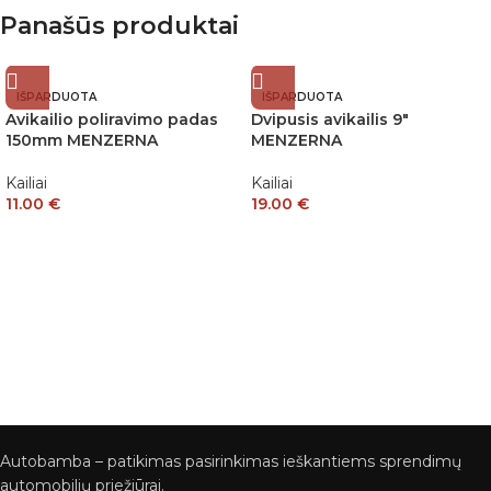
Panašūs produktai
IŠPARDUOTA
IŠPARDUOTA
Avikailio poliravimo padas
Dvipusis avikailis 9″
150mm MENZERNA
MENZERNA
Kailiai
Kailiai
11.00
€
19.00
€
Autobamba – patikimas pasirinkimas ieškantiems sprendimų
automobilių priežiūrai.