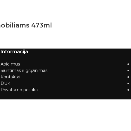
mobiliams 473ml
Informacija
Apie mus
Siuntimas ir grąžinimas
Kontaktai
DUK
Privatumo politika