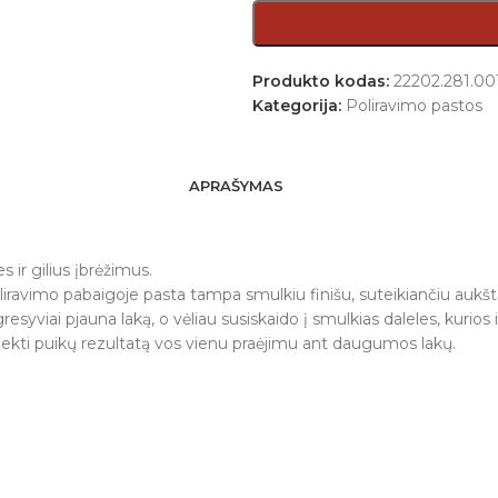
Produkto kodas:
22202.281.00
Kategorija:
Poliravimo pastos
APRAŠYMAS
 ir gilius įbrėžimus.
liravimo pabaigoje pasta tampa smulkiu finišu, suteikiančiu aukštą
esyviai pjauna laką, o vėliau susiskaido į smulkias daleles, kurios i
siekti puikų rezultatą vos vienu praėjimu ant daugumos lakų.