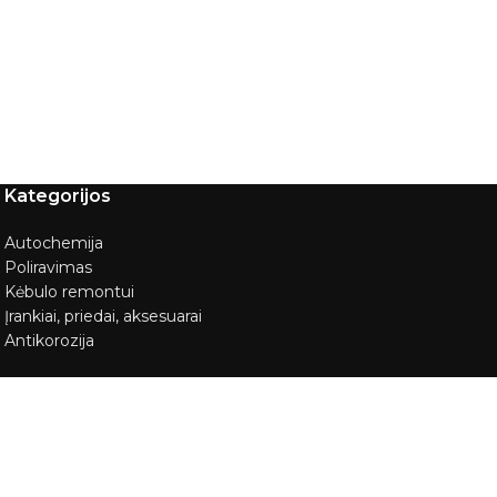
Kategorijos
Autochemija
Poliravimas
Kėbulo remontui
Įrankiai, priedai, aksesuarai
Antikorozija