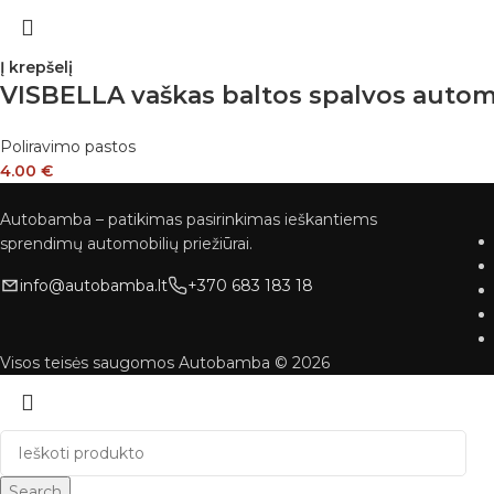
Į krepšelį
VISBELLA vaškas baltos spalvos auto
Poliravimo pastos
4.00
€
Autobamba – patikimas pasirinkimas ieškantiems
sprendimų automobilių priežiūrai.
info@autobamba.lt
+370 683 183 18
Visos teisės saugomos Autobamba © 2026
Search