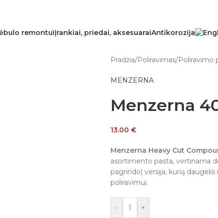
ėbulo remontui
Įrankiai, priedai, aksesuarai
Antikorozija
Pradžia
/
Poliravimas
/
Poliravimo 
MENZERNA
Menzerna 4
13.00
€
Menzerna Heavy Cut Compou
asortimento pasta, vertinama dėl 
pagrindo) versija, kurią daugeli
poliravimui.
-
+