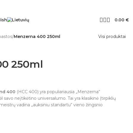
0.00
€
pastos
/
Menzerna 400 250ml
Visi produktai
00 250ml
nd 400
(HCC 400) yra populiariausia „Menzerna“
savo neįtikėtino universalumo. Tai yra klasikinė (tirpiklių
s meistrų vadina „auksiniu standartu“ vieno žingsnio