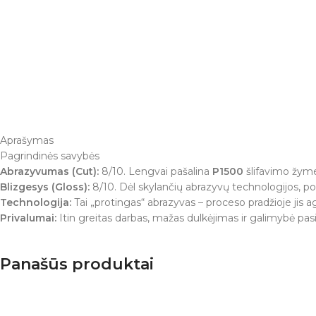
Aprašymas
Pagrindinės savybės
Abrazyvumas (Cut):
8/10. Lengvai pašalina
P1500
šlifavimo žymes
Blizgesys (Gloss):
8/10. Dėl skylančių abrazyvų technologijos, po
Technologija:
Tai „protingas“ abrazyvas – proceso pradžioje jis agr
Privalumai:
Itin greitas darbas, mažas dulkėjimas ir galimybė pa
Panašūs produktai