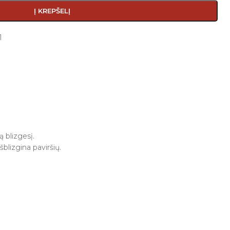
Į KREPŠELĮ
1
 blizgesį.
šblizgina paviršių.