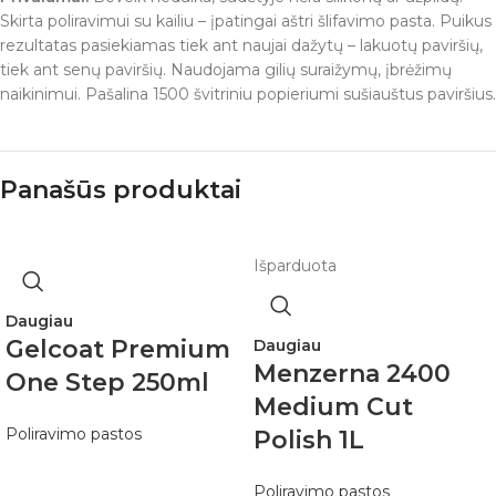
Skirta poliravimui su kailiu – įpatingai aštri šlifavimo pasta. Puikus
rezultatas pasiekiamas tiek ant naujai dažytų – lakuotų paviršių,
tiek ant senų paviršių. Naudojama gilių suraižymų, įbrėžimų
naikinimui. Pašalina 1500 švitriniu popieriumi sušiauštus paviršius.
Panašūs produktai
Išparduota
Daugiau
Gelcoat Premium
Daugiau
Menzerna 2400
One Step 250ml
Medium Cut
Poliravimo pastos
Polish 1L
Poliravimo pastos