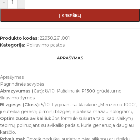
-
+
Į KREPŠELĮ
Produkto kodas:
22930.261.001
Kategorija:
Poliravimo pastos
APRAŠYMAS
Aprašymas
Pagrindinės savybės
Abrazyvumas (Cut):
8/10. Pašalina iki
P1500
grūdėtumo
šlifavimo žymes.
Blizgesys (Gloss):
5/10. Lyginant su klasikine „Menzerna 1000“,
ji suteikia geresnį pirminį blizgesį ir palieka mažiau hologramų.
Optimizuota avikailiui:
Jos formulė sukurta taip, kad išlaikytų
tepimą poliruojant su avikailio padais, kurie generuoja daugiau
karščio.
Privalumai:
Beveik nedulka, sudėtyje nėra silikonų ar užpildų.