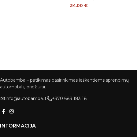
34.00
€
Autobamba – patikimas pasirinkimas ieškantiems sprendimų
automobilių priežiūrai.
info@autobamba.lt
+370 683 183 18
INFORMACIJA