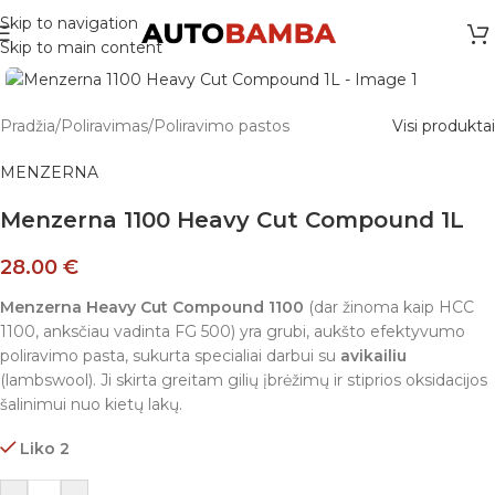
Skip to navigation
Skip to main content
Pradžia
/
Poliravimas
/
Poliravimo pastos
Visi produktai
MENZERNA
Menzerna 1100 Heavy Cut Compound 1L
28.00
€
Menzerna Heavy Cut Compound 1100
(dar žinoma kaip HCC
1100, anksčiau vadinta FG 500) yra grubi, aukšto efektyvumo
poliravimo pasta, sukurta specialiai darbui su
avikailiu
(lambswool). Ji skirta greitam gilių įbrėžimų ir stiprios oksidacijos
šalinimui nuo kietų lakų.
Liko 2