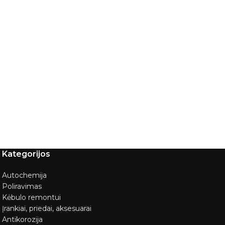
Kategorijos
Autochemija
Poliravimas
Kėbulo remontui
Įrankiai, priedai, aksesuarai
Antikorozija