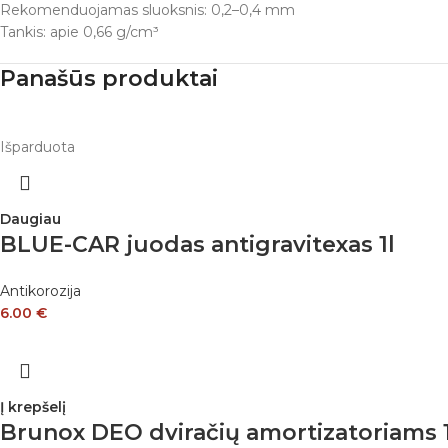
Rekomenduojamas sluoksnis: 0,2–0,4 mm
Tankis: apie 0,66 g/cm³
Panašūs produktai
Išparduota
Daugiau
BLUE-CAR juodas antigravitexas 1l
Antikorozija
6.00
€
Į krepšelį
Brunox DEO dviračių amortizatoriams