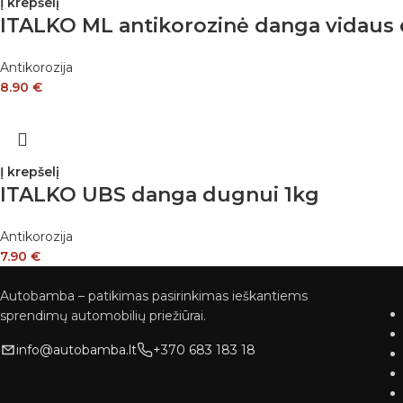
Į krepšelį
ITALKO ML antikorozinė danga vidau
Antikorozija
8.90
€
Į krepšelį
ITALKO UBS danga dugnui 1kg
Antikorozija
7.90
€
Autobamba – patikimas pasirinkimas ieškantiems
sprendimų automobilių priežiūrai.
info@autobamba.lt
+370 683 183 18