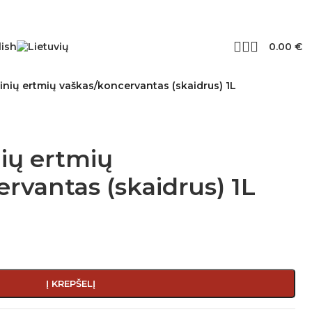
0.00
€
inių ertmių vaškas/koncervantas (skaidrus) 1L
ių ertmių
rvantas (skaidrus) 1L
Į KREPŠELĮ