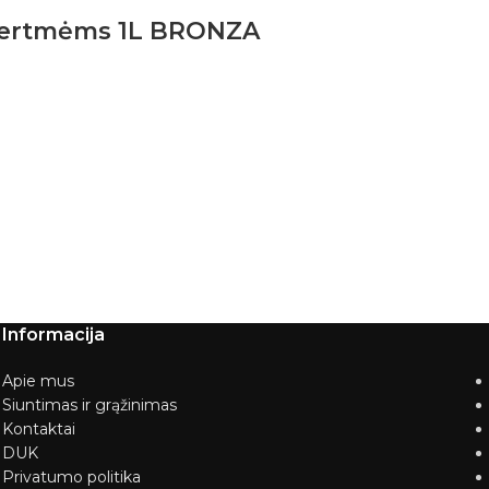
s ertmėms 1L BRONZA
Informacija
Apie mus
Siuntimas ir grąžinimas
Kontaktai
DUK
Privatumo politika