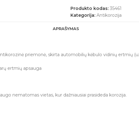
Produkto kodas:
35461
Kategorija:
Antikorozija
APRAŠYMAS
tikorozinė priemonė, skirta automobilių kėbulo vidinių ertmių (už
ždarų ertmių apsauga
ugo nematomas vietas, kur dažniausiai prasideda korozija.