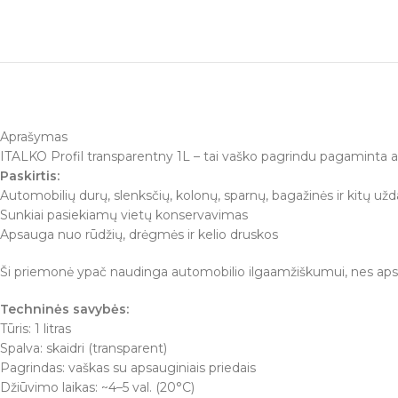
Aprašymas
ITALKO Profil transparentny 1L – tai vaško pagrindu pagaminta an
Paskirtis:
Automobilių durų, slenksčių, kolonų, sparnų, bagažinės ir kitų u
Sunkiai pasiekiamų vietų konservavimas
Apsauga nuo rūdžių, drėgmės ir kelio druskos
Ši priemonė ypač naudinga automobilio ilgaamžiškumui, nes apsa
Techninės savybės:
Tūris: 1 litras
Spalva: skaidri (transparent)
Pagrindas: vaškas su apsauginiais priedais
Džiūvimo laikas: ~4–5 val. (20°C)