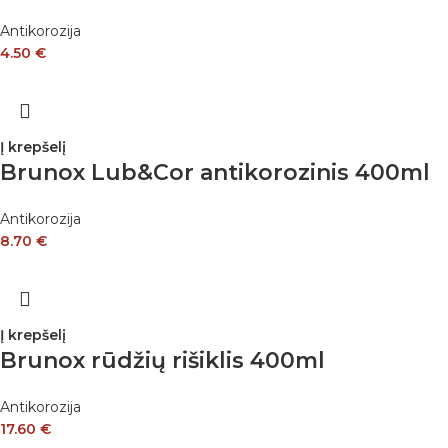
Antikorozija
4.50
€
Į krepšelį
Brunox Lub&Cor antikorozinis 400ml
Antikorozija
8.70
€
Į krepšelį
Brunox rūdžių rišiklis 400ml
Antikorozija
17.60
€