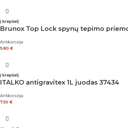
Į krepšelį
Brunox Top Lock spynų tepimo priem
Antikorozija
5.80
€
Į krepšelį
ITALKO antigravitex 1L juodas 37434
Antikorozija
7.50
€