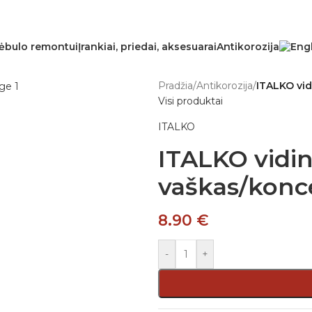
ėbulo remontui
Įrankiai, priedai, aksesuarai
Antikorozija
Pradžia
/
Antikorozija
/
ITALKO vid
Visi produktai
ITALKO
ITALKO vidin
vaškas/konce
8.90
€
-
+