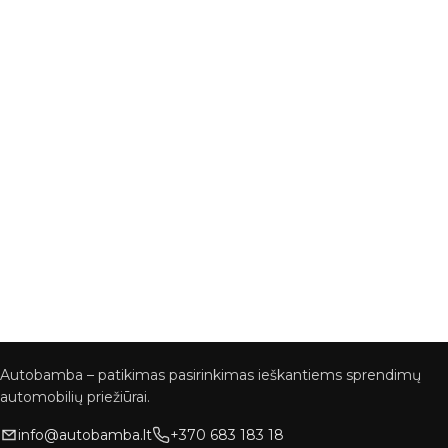
Autobamba – patikimas pasirinkimas ieškantiems sprendimų
automobilių priežiūrai.
info@autobamba.lt
+370 683 183 18