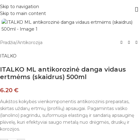
Skip to navigation
Skip to main content
Pradžia
/
Antikorozija
ITALKO
ITALKO ML antikorozinė danga vidaus
ertmėms (skaidrus) 500ml
6.20
€
Aukštos kokybės vienkomponentis antikorozinis preparatas,
skirtas uždarų ertmių (profilių) apsaugai. Pagamintas vaško
(lanolino) pagrindu, suformuoja elastingą ir sandarią apsauginę
plėvelę, kuri efektyviai saugo metalą nuo drėgmės, druskų ir
korozijos.