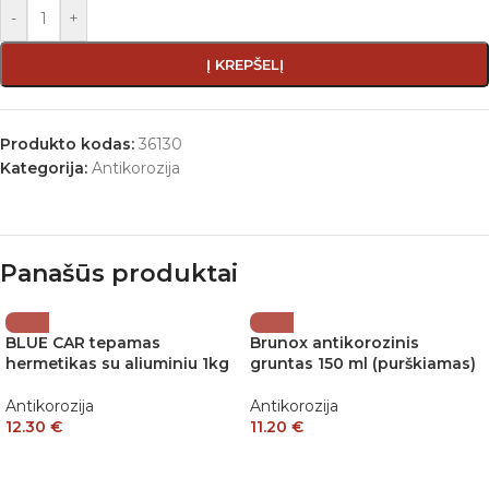
-
+
Į KREPŠELĮ
Produkto kodas:
36130
Kategorija:
Antikorozija
Panašūs produktai
BLUE CAR tepamas
Brunox antikorozinis
hermetikas su aliuminiu 1kg
gruntas 150 ml (purškiamas)
Antikorozija
Antikorozija
12.30
€
11.20
€