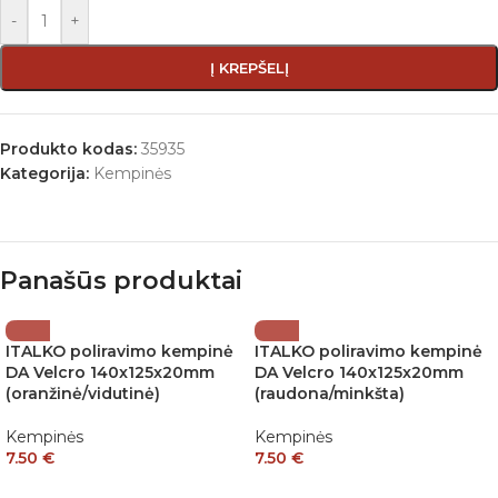
-
+
Į KREPŠELĮ
Produkto kodas:
35935
Kategorija:
Kempinės
Panašūs produktai
ITALKO poliravimo kempinė
ITALKO poliravimo kempinė
DA Velcro 140x125x20mm
DA Velcro 140x125x20mm
(oranžinė/vidutinė)
(raudona/minkšta)
Kempinės
Kempinės
7.50
€
7.50
€