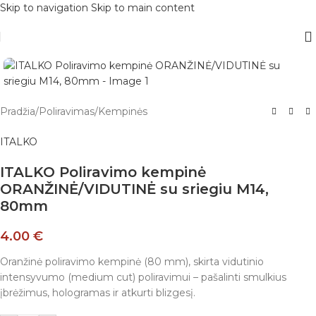
Skip to navigation
Skip to main content
Pradžia
/
Poliravimas
/
Kempinės
ITALKO
ITALKO Poliravimo kempinė
ORANŽINĖ/VIDUTINĖ su sriegiu M14,
80mm
4.00
€
Oranžinė poliravimo kempinė (80 mm), skirta vidutinio
intensyvumo (medium cut) poliravimui – pašalinti smulkius
įbrėžimus, hologramas ir atkurti blizgesį.