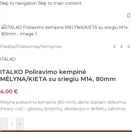
Skip to navigation
Skip to main content
Pradžia
/
Poliravimas
/
Kempinės
ITALKO
ITALKO Poliravimo kempinė
MĖLYNA/KIETA su sriegiu M14, 80mm
4.00
€
Mėlyna poliravimo kempinė (80 mm), skirta stipriam šlifavimui
(heavy cut) – gilesnių įbrėžimų, oksidacijos ir defektų šalinimui.
-
+