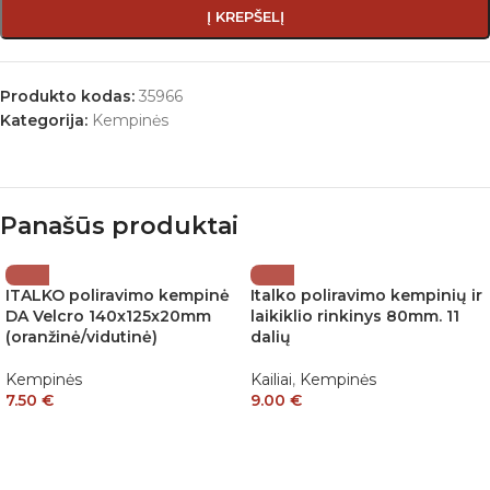
Į KREPŠELĮ
Produkto kodas:
35966
Kategorija:
Kempinės
Panašūs produktai
ITALKO poliravimo kempinė
Italko poliravimo kempinių ir
DA Velcro 140x125x20mm
laikiklio rinkinys 80mm. 11
(oranžinė/vidutinė)
dalių
Kempinės
Kailiai
,
Kempinės
7.50
€
9.00
€