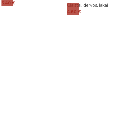
3.40
€
Glaistai, dervos, lakai
4.80
€