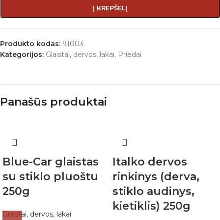
Į KREPŠELĮ
Produkto kodas:
91003
Kategorijos:
Glaistai, dervos, lakai
,
Priedai
Panašūs produktai
Blue-Car glaistas
Italko dervos
su stiklo pluoštu
rinkinys (derva,
250g
stiklo audinys,
kietiklis) 250g
Glaistai, dervos, lakai