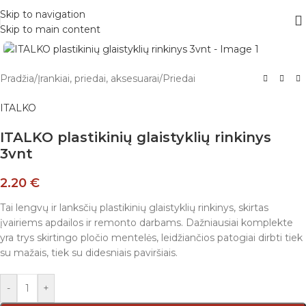
Skip to navigation
Skip to main content
Pradžia
/
Įrankiai, priedai, aksesuarai
/
Priedai
ITALKO
ITALKO plastikinių glaistyklių rinkinys
3vnt
2.20
€
Tai lengvų ir lanksčių plastikinių glaistyklių rinkinys, skirtas
įvairiems apdailos ir remonto darbams. Dažniausiai komplekte
yra trys skirtingo pločio mentelės, leidžiančios patogiai dirbti tiek
su mažais, tiek su didesniais paviršiais.
-
+