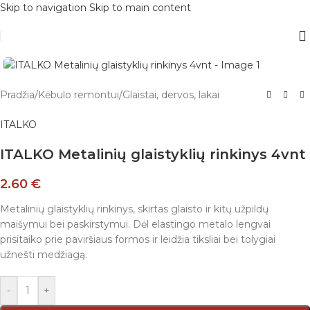
Skip to navigation
Skip to main content
Pradžia
/
Kėbulo remontui
/
Glaistai, dervos, lakai
ITALKO
ITALKO Metalinių glaistyklių rinkinys 4vnt
2.60
€
Metalinių glaistyklių rinkinys, skirtas glaisto ir kitų užpildų
maišymui bei paskirstymui. Dėl elastingo metalo lengvai
prisitaiko prie paviršiaus formos ir leidžia tiksliai bei tolygiai
užnešti medžiagą.
-
+