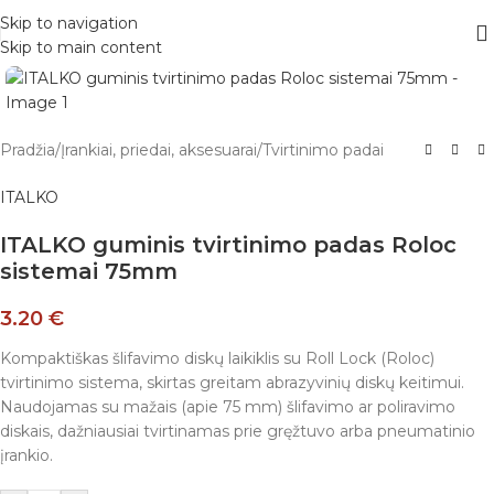
Skip to navigation
Skip to main content
Pradžia
/
Įrankiai, priedai, aksesuarai
/
Tvirtinimo padai
ITALKO
ITALKO guminis tvirtinimo padas Roloc
sistemai 75mm
3.20
€
Kompaktiškas šlifavimo diskų laikiklis su Roll Lock (Roloc)
tvirtinimo sistema, skirtas greitam abrazyvinių diskų keitimui.
Naudojamas su mažais (apie 75 mm) šlifavimo ar poliravimo
diskais, dažniausiai tvirtinamas prie gręžtuvo arba pneumatinio
įrankio.