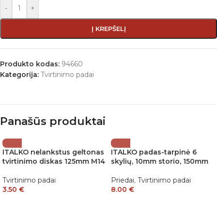
-
+
Į KREPŠELĮ
Produkto kodas:
94660
Kategorija:
Tvirtinimo padai
Panašūs produktai
ITALKO nelankstus geltonas
ITALKO padas-tarpinė 6
tvirtinimo diskas 125mm M14
skylių, 10mm storio, 150mm
Tvirtinimo padai
Priedai
,
Tvirtinimo padai
3.50
€
8.00
€