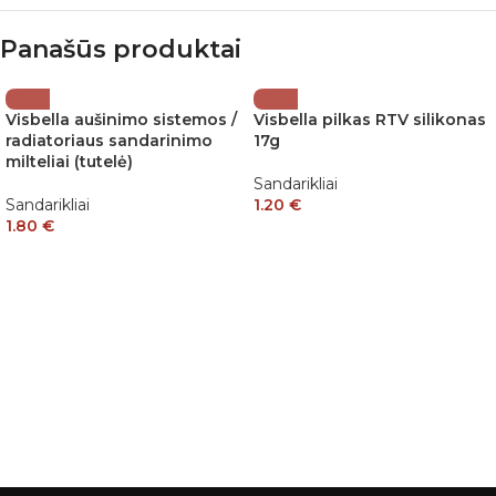
Panašūs produktai
Visbella aušinimo sistemos /
Visbella pilkas RTV silikonas
radiatoriaus sandarinimo
17g
milteliai (tutelė)
Sandarikliai
Sandarikliai
1.20
€
1.80
€