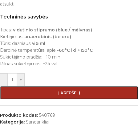
atsukti.
Techninės savybės
Tipas:
vidutinio stiprumo (blue / mėlynas)
Kietėjimas:
anaerobinis (be oro)
Tūris: dažniausiai
5 ml
Darbinė temperatūra: apie
-60°C iki +150°C
Sukietėjimo pradžia: ~10 min
Pilnas sukietėjimas: ~24 val.
-
+
Į KREPŠELĮ
Produkto kodas:
540769
Kategorija:
Sandarikliai