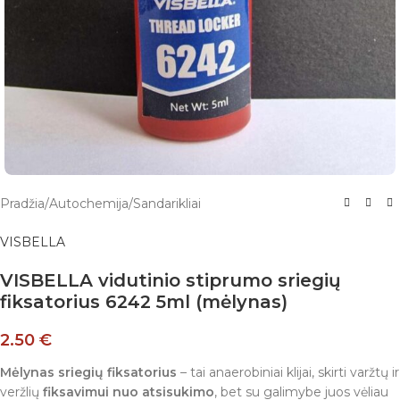
Pradžia
/
Autochemija
/
Sandarikliai
VISBELLA
VISBELLA vidutinio stiprumo sriegių
fiksatorius 6242 5ml (mėlynas)
2.50
€
Mėlynas sriegių fiksatorius
– tai anaerobiniai klijai, skirti varžtų ir
veržlių
fiksavimui nuo atsisukimo
, bet su galimybe juos vėliau