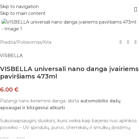
Skip to navigation
Skip to main content
Pradžia
/
Poliravimas
/
Kita
VISBELLA
VISBELLA universali nano danga įvairiems
paviršiams 473ml
6.00
€
Pažangi nano keraminė danga, skirta
automobilio dažų
apsaugai ir blizgesiui atkurti
.
Sukuriaapsauginį sluoksnį, kuris veikia kaip barjeras nuo aplinkos
poveikio – UV spindulių, purvo, chemikalų ir smulkių įbrėžimų.