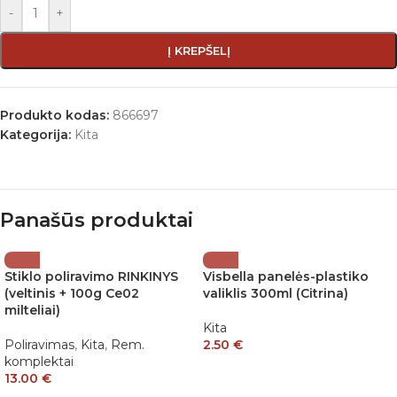
-
+
Į KREPŠELĮ
Produkto kodas:
866697
Kategorija:
Kita
Panašūs produktai
Stiklo poliravimo RINKINYS
Visbella panelės-plastiko
(veltinis + 100g Ce02
valiklis 300ml (Citrina)
milteliai)
Kita
Poliravimas
,
Kita
,
Rem.
2.50
€
komplektai
13.00
€