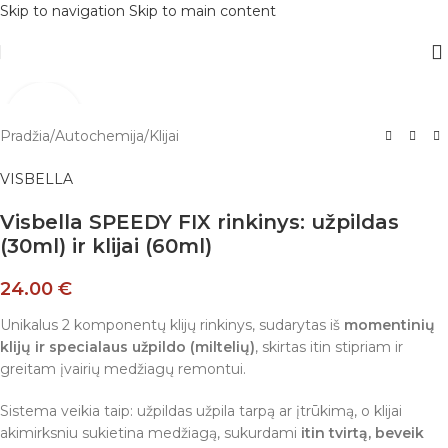
Skip to navigation
Skip to main content
Pradžia
/
Autochemija
/
Klijai
VISBELLA
Visbella SPEEDY FIX rinkinys: užpildas
(30ml) ir klijai (60ml)
24.00
€
Unikalus 2 komponentų klijų rinkinys, sudarytas iš
momentinių
klijų ir specialaus užpildo (miltelių)
, skirtas itin stipriam ir
greitam įvairių medžiagų remontui.
Sistema veikia taip: užpildas užpila tarpą ar įtrūkimą, o klijai
akimirksniu sukietina medžiagą, sukurdami
itin tvirtą, beveik