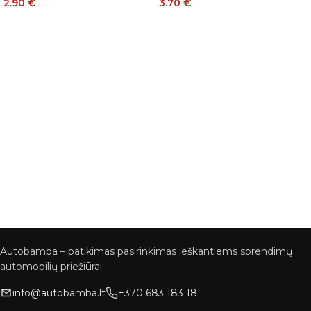
2.90
€
3.70
€
Autobamba – patikimas pasirinkimas ieškantiems sprendimų
automobilių priežiūrai.
info@autobamba.lt
+370 683 183 18