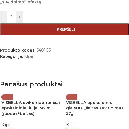
„suvirinimo“ efektą
.
-
+
Į KREPŠELĮ
Produkto kodas:
540103
Kategorija:
Klijai
Panašūs produktai
VISBELLA dvikomponenčiai
VISBELLA epoksidinis
epoksidiniai klijai 56.7g
glaistas „šaltas suvirinimas“
(juodas+baltas)
57g
Klijai
Klijai