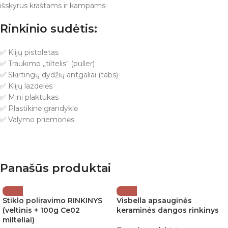
išskyrus kraštams ir kampams.
Rinkinio sudėtis:
✅ Klijų pistoletas
✅ Traukimo „tiltelis“ (puller)
✅ Skirtingų dydžių antgaliai (tabs)
✅ Klijų lazdelės
✅ Mini plaktukas
✅ Plastikinė grandyklė
✅ Valymo priemonės
Panašūs produktai
Stiklo poliravimo RINKINYS
Visbella apsauginės
(veltinis + 100g Ce02
keraminės dangos rinkinys
milteliai)