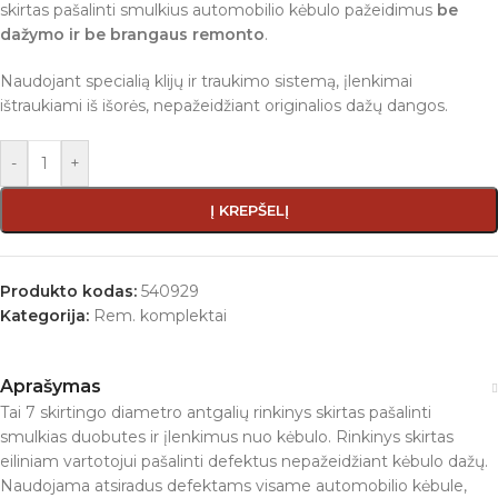
skirtas pašalinti smulkius automobilio kėbulo pažeidimus
be
dažymo ir be brangaus remonto
.
Naudojant specialią klijų ir traukimo sistemą, įlenkimai
ištraukiami iš išorės, nepažeidžiant originalios dažų dangos.
-
+
Į KREPŠELĮ
Produkto kodas:
540929
Kategorija:
Rem. komplektai
Aprašymas
Tai 7 skirtingo diametro antgalių rinkinys skirtas pašalinti
smulkias duobutes ir įlenkimus nuo kėbulo. Rinkinys skirtas
eiliniam vartotojui pašalinti defektus nepažeidžiant kėbulo dažų.
Naudojama atsiradus defektams visame automobilio kėbule,