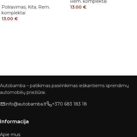
Rem. komplektai
Poliravimas
,
Kita
,
Rem.
13.00
€
komplektai
13.00
€
Autobamba – patikimas pasirinkimas ieškantiems sprendimų
automobilių priežiūrai.
info@autobamba.lt
+370 683 183 18
Informacija
Apie mus