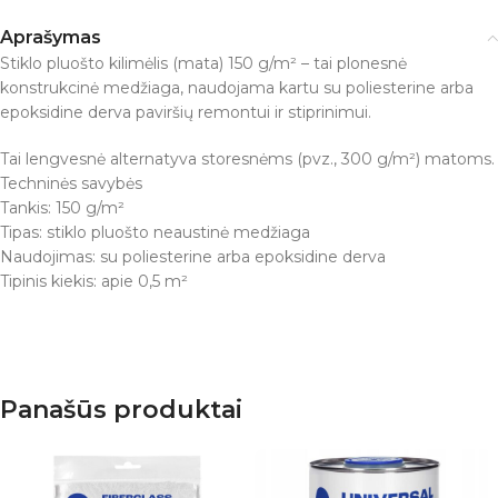
Aprašymas
Stiklo pluošto kilimėlis (mata) 150 g/m² – tai plonesnė
konstrukcinė medžiaga, naudojama kartu su poliesterine arba
epoksidine derva paviršių remontui ir stiprinimui.
Tai lengvesnė alternatyva storesnėms (pvz., 300 g/m²) matoms.
Techninės savybės
Tankis: 150 g/m²
Tipas: stiklo pluošto neaustinė medžiaga
Naudojimas: su poliesterine arba epoksidine derva
Tipinis kiekis: apie 0,5 m²
Panašūs produktai