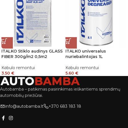
ITALKO Stiklo audinys GLASS
ITALKO universalus
FIBER 300g/m2 0,5m2
nuriebalintojas 1L
Kėbulo remontui
Kėbulo remontui
3.50
€
5.60
€
Autobamba – patikimas pasirinkimas ieškantiems sprendimų
automobilių priežiūrai.
info@autobamba.lt
+370 683 183 18