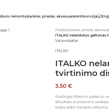
ėbulo remontui
Įrankiai, priedai, aksesuarai
Antikorozija
Pradžia
/
Įrankiai, priedai, aksesuar
ITALKO nelankstus geltonas t
Visi produktai
ITALKO
ITALKO nela
tvirtinimo 
3.50
€
Elastingas šlifavimo padas su vel
šlifuokliais ar poliravimo įrankiai
leidžia atlikti tolygesnį šlifavimą