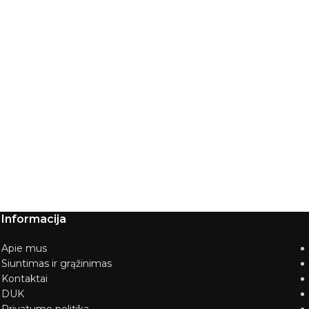
Informacija
Apie mus
Siuntimas ir grąžinimas
Kontaktai
DUK