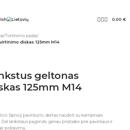
0.00
€
ai
/
Tvirtinimo padai
/
virtinimo diskas 125mm M14
nkstus geltonas
diskas 125mm M14
cro (lipniu) paviršiumi, skirtas naudoti su kampiniais
s. Dėl lankstaus pagrindo geriau prisitaiko prie paviršiaus ir
 ar poliravimą.