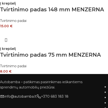
Į krepšelį
Tvirtinimo padas 148 mm MENZERNA
Tvirtinimo padai
15.00
€
Į krepšelį
Tvirtinimo padas 75 mm MENZERNA
Tvirtinimo padai
8.00
€
Autobamba – patikimas pasirinkimas ieškantiems
sprendimų automobilių priežiūrai.
info@autobamba.lt
+370 683 183 18