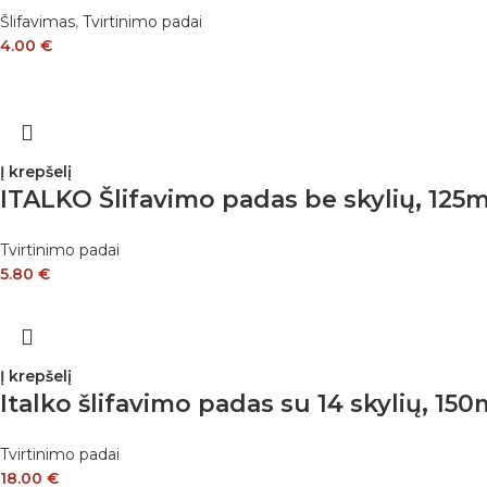
Šlifavimas
,
Tvirtinimo padai
4.00
€
Į krepšelį
ITALKO Šlifavimo padas be skylių, 12
Tvirtinimo padai
5.80
€
Į krepšelį
Italko šlifavimo padas su 14 skylių, 15
Tvirtinimo padai
18.00
€