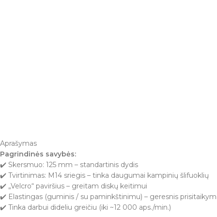
Aprašymas
Pagrindinės savybės:
✔️ Skersmuo: 125 mm – standartinis dydis
✔️ Tvirtinimas: M14 sriegis – tinka daugumai kampinių šlifuoklių
✔️ „Velcro“ paviršius – greitam diskų keitimui
✔️ Elastingas (guminis / su paminkštinimu) – geresnis prisitaikyma
✔️ Tinka darbui dideliu greičiu (iki ~12 000 aps./min.)