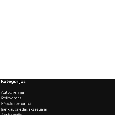
Kategorijos
Autochemija
Poliravimas
Kėbulo remontui
Įrankiai, priedai, aksesuarai