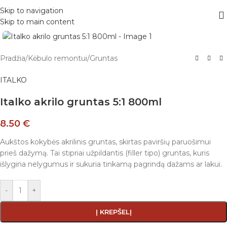
Skip to navigation
Skip to main content
Pradžia
/
Kėbulo remontui
/
Gruntas
ITALKO
Italko akrilo gruntas 5:1 800ml
8.50
€
Aukštos kokybės akrilinis gruntas, skirtas paviršių paruošimui
prieš dažymą. Tai stipriai užpildantis (filler tipo) gruntas, kuris
išlygina nelygumus ir sukuria tinkamą pagrindą dažams ar lakui.
-
+
Į KREPŠELĮ