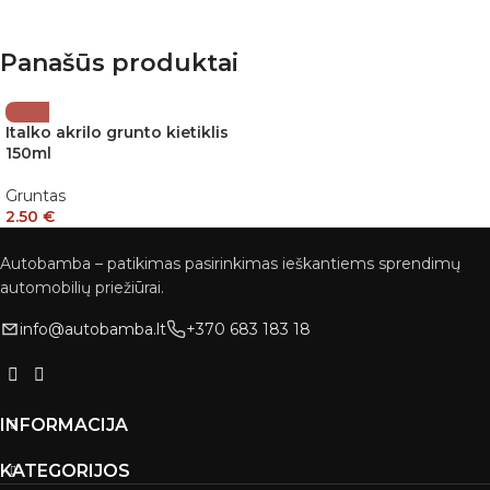
Panašūs produktai
Italko akrilo grunto kietiklis
150ml
Gruntas
2.50
€
Autobamba – patikimas pasirinkimas ieškantiems sprendimų
automobilių priežiūrai.
info@autobamba.lt
+370 683 183 18
INFORMACIJA
KATEGORIJOS