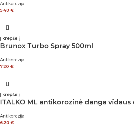
Antikorozija
5.40
€
Į krepšelį
Brunox Turbo Spray 500ml
Antikorozija
7.20
€
Į krepšelį
ITALKO ML antikorozinė danga vidaus
Antikorozija
6.20
€