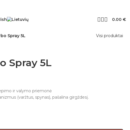
0.00
€
bo Spray 5L
Visi produktai
o Spray 5L
tepimo ir valymo priemonė
nizmus (varžtus, spynas), pašalina girgždesį.