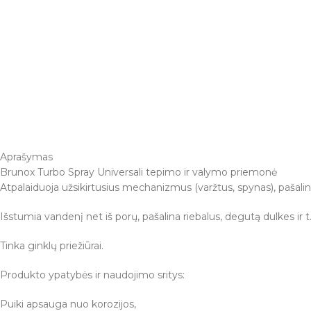
Aprašymas
Brunox Turbo Spray Universali tepimo ir valymo priemonė
Atpalaiduoja užsikirtusius mechanizmus (varžtus, spynas), pašalin
Išstumia vandenį net iš porų, pašalina riebalus, degutą dulkes ir t.
Tinka ginklų priežiūrai.
Produkto ypatybės ir naudojimo sritys:
Puiki apsauga nuo korozijos,