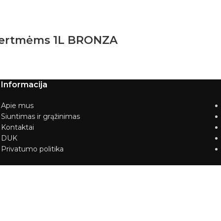
s ertmėms 1L BRONZA
Informacija
Apie mus
Siuntimas ir grąžinimas
Kontaktai
DUK
Privatumo politika