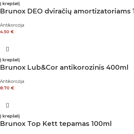
Į krepšelį
Brunox DEO dviračių amortizatoriams
Antikorozija
4.50
€
Į krepšelį
Brunox Lub&Cor antikorozinis 400ml
Antikorozija
8.70
€
Į krepšelį
Brunox Top Kett tepamas 100ml