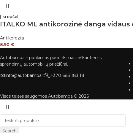
Į krepšelį
ITALKO ML antikorozinė danga vidau
Antikorozija
8.90
€
Autobamba – patikimas pasirinkimas ieškantiems
sprendimų automobilių priežiūrai.
info@autobamba.lt
+370 683 183 18
Visos teisės saugomos Autobamba © 2026
Search