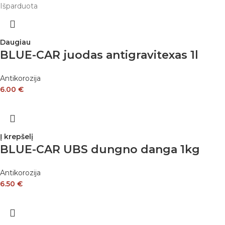
Išparduota
Daugiau
BLUE-CAR juodas antigravitexas 1l
Antikorozija
6.00
€
Į krepšelį
BLUE-CAR UBS dungno danga 1kg
Antikorozija
6.50
€