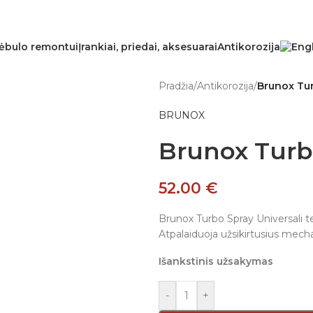
ėbulo remontui
Įrankiai, priedai, aksesuarai
Antikorozija
Pradžia
/
Antikorozija
/
Brunox Tur
BRUNOX
Brunox Turb
52.00
€
Brunox Turbo Spray Universali 
Atpalaiduoja užsikirtusius mecha
Išankstinis užsakymas
-
+