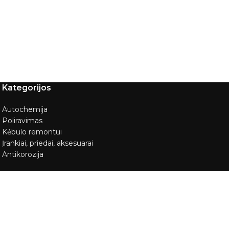
Kategorijos
Autochemija
Poliravimas
Kėbulo remontui
Įrankiai, priedai, aksesuarai
Antikorozija