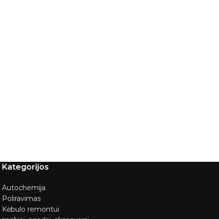
Kategorijos
Autochemija
Poliravimas
Kėbulo remontui