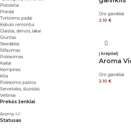
gaiviklis
Pistoletai
Priedai
Oro gaivikliai
Tvirtinimo padai
2.10
€
Kėbulo remontui
Glaistai, dervos, lakai
Gruntas
Skiedikliai
Šlifavimas
Į krepšelį
Poliravimas
Aroma Vi
Kailiai
Kempinės
Oro gaivikliai
Kita
2.10
€
Poliravimo pastos
Servetėlės, šluostės
Veltiniai
Prekės ženklai
Aroma
40
Statusas