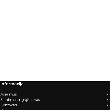
Informacija
Apie mus
Siuntimas ir grąžinimas
Kontaktai