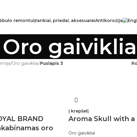
ėbulo remontui
Įrankiai, priedai, aksesuarai
Antikorozija
Oro gaiviklia
emija
/
Oro gaivikliai
/
Puslapis 3
R
Į krepšelį
OYAL BRAND
Aroma Skull with a
kabinamas oro
Oro gaivikliai