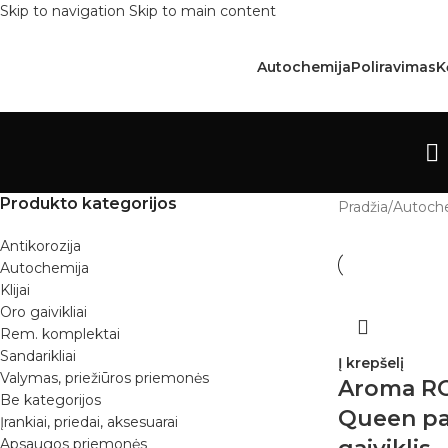
Skip to navigation
Skip to main content
Autochemija
Poliravimas
K
Produkto kategorijos
Pradžia
/
Autoch
Antikorozija
Autochemija
Klijai
Oro gaivikliai
Rem. komplektai
Sandarikliai
Į krepšelį
Valymas, priežiūros priemonės
Aroma R
Be kategorijos
Queen pa
Įrankiai, priedai, aksesuarai
Apsaugos priemonės