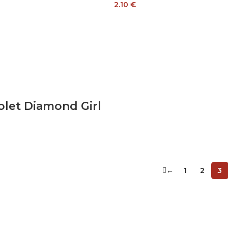
2.10
€
olet Diamond Girl
←
1
2
3