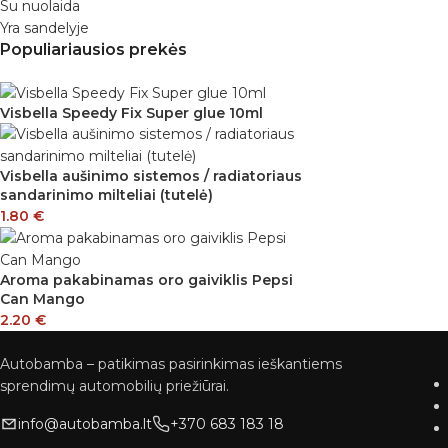
Su nuolaida
Yra sandelyje
Populiariausios prekės
Visbella Speedy Fix Super glue 10ml
Visbella aušinimo sistemos / radiatoriaus
sandarinimo milteliai (tutelė)
1.80
€
Aroma pakabinamas oro gaiviklis Pepsi
Can Mango
2.20
€
Autobamba – patikimas pasirinkimas ieškantiems
sprendimų automobilių priežiūrai.
info@autobamba.lt
+370 683 183 18