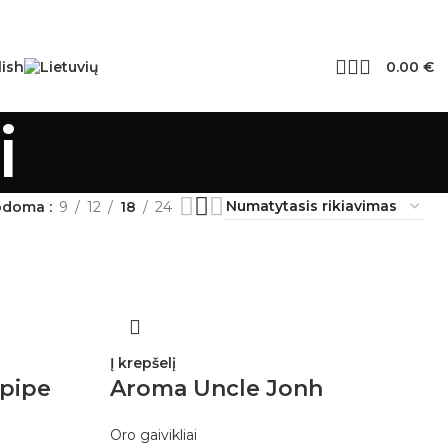
0.00
€
i
odoma
9
12
18
24
Į krepšelį
 pipe
Aroma Uncle Jonh
Oro gaivikliai