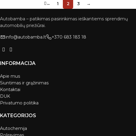
←
1
2
3
→
Autobamba – patikimas pasirinkimas ieškantiems sprendimų
automobilių priežiūrai.
info@autobamba.lt
+370 683 183 18
INFORMACIJA
Apie mus
Siuntimas ir grąžinimas
Kontaktai
DUK
Privatumo politika
KATEGORIJOS
Autochemija
Poliravimas